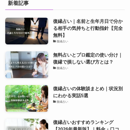
新着記事
復縁占い｜名前と生年月日で分か
る相手の気持ちと行動指針【完全
無料】
復縁占い
無料占いとプロ鑑定の使い分け｜
復縁で損しない選び方とは？
復縁占い
復縁占いの体験談まとめ｜状況別
にわかる実話5選
復縁占い
復縁占いおすすめランキング
【2026年最新版】｜料金・口コ