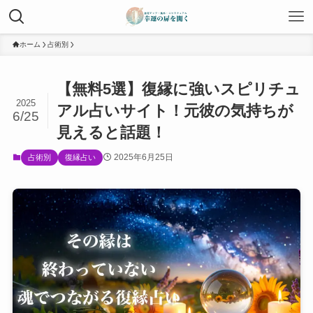
ホーム
占術別
【無料5選】復縁に強いスピリチュ
2025
アル占いサイト！元彼の気持ちが
6/25
見えると話題！
2025年6月25日
占術別
復縁占い